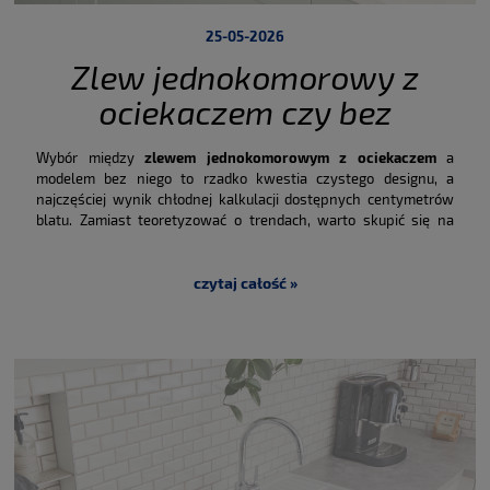
25-05-2026
Zlew jednokomorowy z
ociekaczem czy bez
ociekacza – który wybrać?
Wybór między
zlewem jednokomorowym z ociekaczem
a
modelem bez niego to rzadko kwestia czystego designu, a
najczęściej wynik chłodnej kalkulacji dostępnych centymetrów
blatu. Zamiast teoretyzować o trendach, warto skupić się na
konkretach: czy Twoja kuchnia zniesie codzienne zachlapania i
czy rzeczywiście potrzebujesz dedykowanego miejsca na
schnące naczynia? Poniżej znajdziesz techniczne i użytkowe
czytaj całość »
porównanie obu rozwiązań, które pomoże Ci zdecydować, co
ostatecznie zakupić.