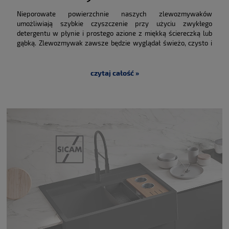
Nieporowate powierzchnie naszych zlewozmywaków
umożliwiają szybkie czyszczenie przy użyciu zwykłego
detergentu w płynie i prostego azione z miękką ściereczką lub
gąbką. Zlewozmywak zawsze będzie wyglądał świeżo, czysto i
higienicznie. Zalecamy regularne codzienne czyszczenie, aby
natychmiast usunąć plamy z resztek jedzenia i aureole
spowodowane przez kamień.
czytaj całość »