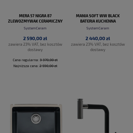
MERA 57 NIGRA 87
MANIA SOFT WW BLACK
ZLEWOZMYWAK CERAMICZNY
BATERIA KUCHENNA
PROMO
SystemCeram
SystemCeram
2 590,00 zł
2 440,00 zł
zawiera 23% VAT, bez kosztów
zawiera 23% VAT, bez kosztów
dostawy
dostawy
Cena regularna:
3 370,00 zł
Najniższa cena:
2 590,00 zł
DO KOSZYKA
DO KOSZYKA