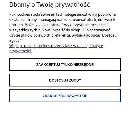
Dbamy o Twoją prywatność
Pliki cookies i pokrewne im technologie umożliwiają poprawne
Ryszard
działanie strony i pomagają nam dostosować ofertę do Twoich
Dodano: 2023-11-26
potrzeb. Możesz zaakceptować wykorzystanie przez nas
Opinia zweryfikowana
wszystkich tych plików i przejść do sklepu lub dostosować
użycie plików do swoich preferencji, wybierając opcję "Dostosuj
Ocena produktu:
zgody".
Więcej o plikach cookies przeczytasz w naszej Polityce
Ocena sklepu:
prywatności.
Ocena dostawy:
Dodatkowy komentarz:
ZAAKCEPTUJ TYLKO NIEZBĘDNE
Jestem zadowolony z produktu i dostawy. Jedyna uwaga to
rozmiar przewodów(wężyków). Mogło być miejsce na pytanie jakie
dostarczyć.
DOSTOSUJ ZGODY
ZAAKCEPTUJ WSZYSTKIE
marek
Dodano: 2023-11-17
Opinia zweryfikowana
Ocena produktu: