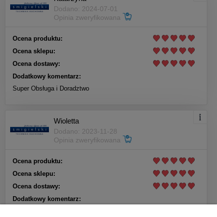
Dodano: 2024-07-01
Opinia zweryfikowana
Ocena produktu:
Ocena sklepu:
Ocena dostawy:
Dodatkowy komentarz:
Super Obsługa i Doradztwo
Wioletta
Dodano: 2023-11-28
Opinia zweryfikowana
Ocena produktu:
Ocena sklepu:
Ocena dostawy:
Dodatkowy komentarz:
Produkt dobrej jakości już zamontowany,kompletny