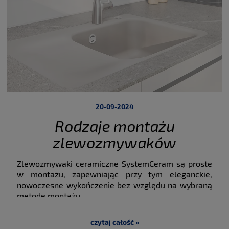
20-09-2024
Rodzaje montażu
zlewozmywaków
ceramicznych
Zlewozmywaki ceramiczne SystemCeram są proste
SystemCeram
w montażu, zapewniając przy tym eleganckie,
nowoczesne wykończenie bez względu na wybraną
metodę montażu.
Ze względu na określone rozmiary szafek niektóre
zlewozmywaki mogą nie pasować do Twojej kuchni.
czytaj całość »
W SystemCeram dostarczamy szeroką gamę