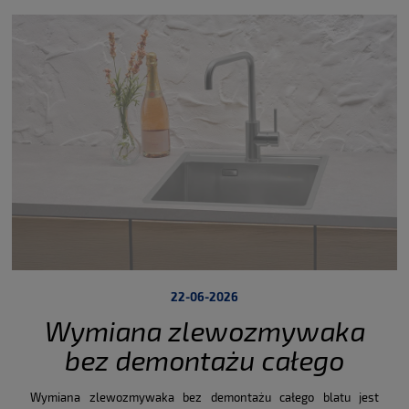
22-06-2026
Wymiana zlewozmywaka
bez demontażu całego
blatu. Jak dobrać nowy
Wymiana zlewozmywaka bez demontażu całego blatu jest