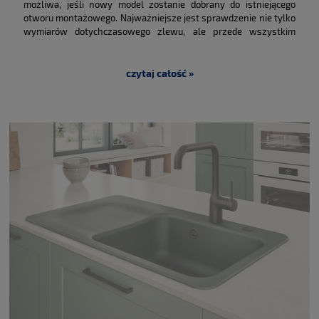
zlew do istniejącego
możliwa, jeśli nowy model zostanie dobrany do istniejącego
otworu montażowego. Najważniejsze jest sprawdzenie nie tylko
otworu?
wymiarów dotychczasowego zlewu, ale przede wszystkim
długości i szerokości wycięcia w blacie oraz szerokości rantu,
który powinien zakryć krawędzie wycięcia.
czytaj całość »