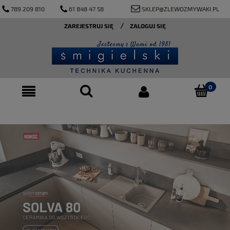
789 209 810
61 848 47 58
SKLEP@ZLEWOZMYWAKI.PL
ZAREJESTRUJ SIĘ
ZALOGUJ SIĘ