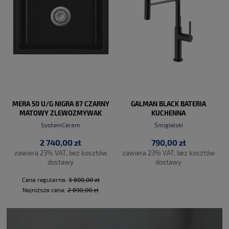
MERA 50 U/G NIGRA 87 CZARNY
GALMAN BLACK BATERIA
MATOWY ZLEWOZMYWAK
KUCHENNA
CERAMICZNY PROMO
SystemCeram
Śmigielski
2 740,00 zł
790,00 zł
zawiera 23% VAT, bez kosztów
zawiera 23% VAT, bez kosztów
dostawy
dostawy
Cena regularna:
3 600,00 zł
Najniższa cena:
2 690,00 zł