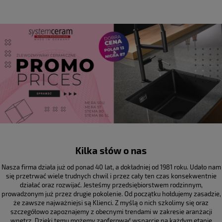
Kilka słów o nas
Nasza firma działa już od ponad 40 lat, a dokładniej od 1981 roku. Udało nam
się przetrwać wiele trudnych chwil i przez cały ten czas konsekwentnie
działać oraz rozwijać. Jesteśmy przedsiębiorstwem rodzinnym,
prowadzonym już przez drugie pokolenie. Od początku hołdujemy zasadzie,
że zawsze najważniejsi są Klienci. Z myślą o nich szkolimy się oraz
szczegółowo zapoznajemy z obecnymi trendami w zakresie aranżacji
wnętrz. Dzięki temu możemy zaoferować wsparcie na każdym etapie