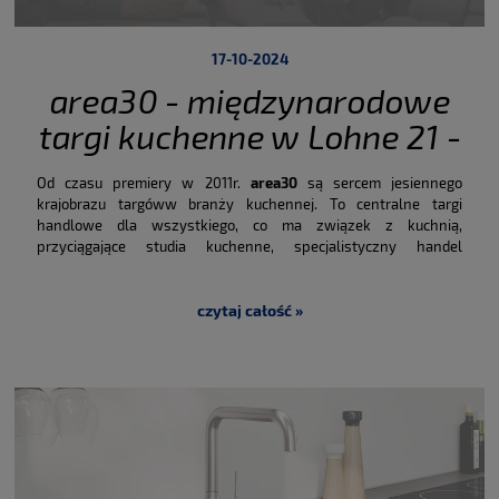
17-10-2024
area30 - międzynarodowe
targi kuchenne w Lohne 21 -
26 września 2024
Od czasu premiery w 2011r.
area30
są sercem jesiennego
krajobrazu targóww branży kuchennej.
To centralne targi
handlowe dla wszystkiego, co ma związek z kuchnią,
przyciągające studia kuchenne, specjalistyczny handel
kuchenny, grupy stowarzyszone, sektor wielkopowierzchniowy,
a także planistów projektów i architektów z ponad 60 krajów.
Branżowi giganci, średnie firmy, przedsiębiorcy, uznane marki i
czytaj całość »
inspirujący nowicjusze spotykają się z odwiedzającymi targi,
oferując innowacyjne produkty i atrakcyjne usługi,
przyszłościowe atrakcje i aktualne trendy.
Przez sześć dni
targów różnorodność i asortyment nowych produktów od
producentów mebli kuchennych będą prezentowane obok
dostawców akcesoriów, blatów roboczych, okuć, okapów,
sprzętu AGD, oprogramowania i IT, zlewozmywaków i
akcesoriów na najwyższym poziomie.