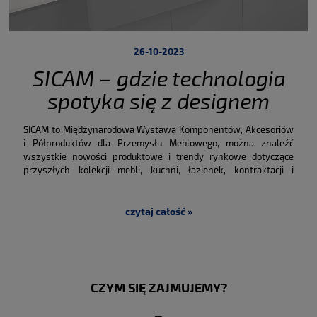
26-10-2023
SICAM – gdzie technologia
spotyka się z designem
SICAM to Międzynarodowa Wystawa Komponentów, Akcesoriów
i Półproduktów dla Przemysłu Meblowego, można znaleźć
wszystkie nowości produktowe i trendy rynkowe dotyczące
przyszłych kolekcji mebli, kuchni, łazienek, kontraktacji i
wyposażenia wnętrz.
Dotykanie produktów i odczuwanie
fizyczności materiałów i mechanizmów staje się coraz
ważniejsze, ponieważ podstawą jest osobiste spotkanie z
czytaj całość »
klientami i dostawcami.
CZYM SIĘ ZAJMUJEMY?
—