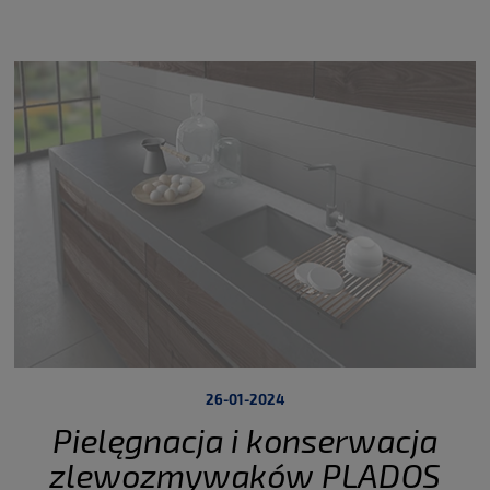
zlewozmywaków, każdy projekt w różnych
rozmiarach, aby pasowały do każdej szafki.
Rozmiar
szafki to dostępna przestrzeń pod blatem potrzebna
tylko na komorę zlewozmywaka i ewentualne
mocowania.
26-01-2024
Pielęgnacja i konserwacja
zlewozmywaków PLADOS