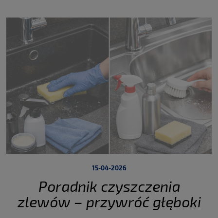
15-04-2026
Poradnik czyszczenia
zlewów – przywróć głęboki
kolor i zapomnij o zaciekach