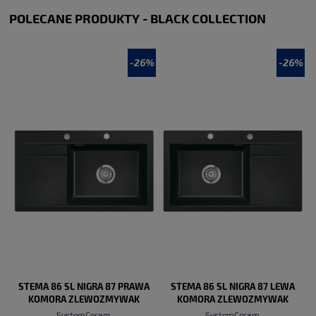
POLECANE PRODUKTY - BLACK COLLECTION
DO KOSZYKA
-26%
-26%
STEMA 86 SL NIGRA 87 PRAWA
STEMA 86 SL NIGRA 87 LEWA
KOMORA ZLEWOZMYWAK
KOMORA ZLEWOZMYWAK
CERAMICZNY PROMO
CERAMICZNY PROMO
SystemCeram
SystemCeram