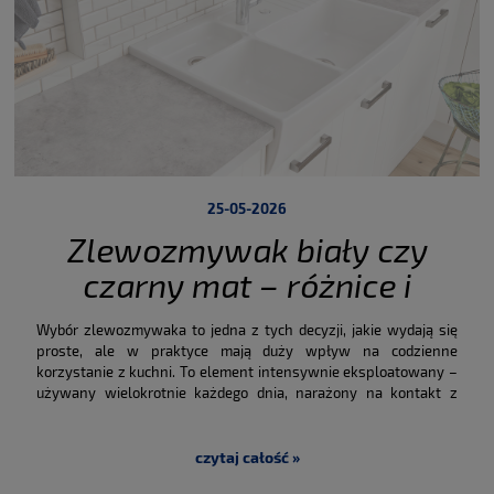
25-05-2026
Zlewozmywak biały czy
czarny mat – różnice i
praktyczne aspekty wyboru
Wybór zlewozmywaka to jedna z tych decyzji, jakie wydają się
proste, ale w praktyce mają duży wpływ na codzienne
korzystanie z kuchni. To element intensywnie eksploatowany –
używany wielokrotnie każdego dnia, narażony na kontakt z
wodą, detergentami i różnymi zabrudzeniami. Jednocześnie
stanowi ważny punkt aranżacji, który potrafi podkreślić
charakter całego wnętrza lub wręcz przeciwnie – zaburzyć jego
czytaj całość »
spójność.