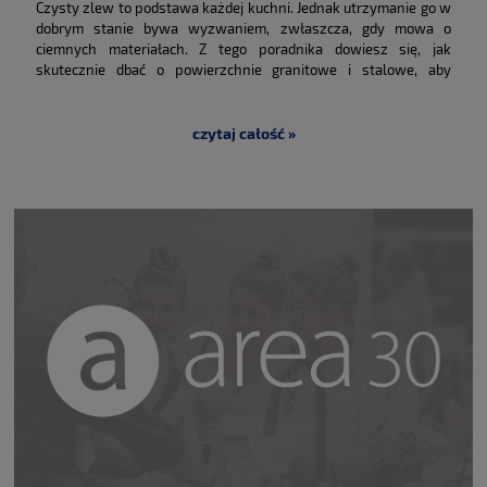
Czysty zlew to podstawa każdej kuchni. Jednak utrzymanie go w
dobrym stanie bywa wyzwaniem, zwłaszcza, gdy mowa o
ciemnych materiałach. Z tego poradnika dowiesz się, jak
skutecznie dbać o powierzchnie granitowe i stalowe, aby
uniknąć uporczywych osadów z wapnia. Wyjaśnimy, dlaczego
zwykłe mycie to często za mało. Poznasz też domowe oraz
profesjonalne sposoby na walkę z brudem. Przedstawimy Ci
czytaj całość »
również techniki impregnacji, która ułatwia codzienne porządki.
Ponadto przygotowaliśmy wskazówki, jakich błędów unikać, by
nie zniszczyć powłoki zlewozmywaka. Zapraszamy!