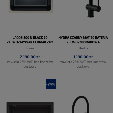
LAGOS 500 U BLACK 70
HYDRA CZARNY MAT 70 BATERIA
ZLEWOZMYWAK CERAMICZNY
ZLEWOZMYWAKOWA
Sonra
Plados
2 190,00 zł
1 190,00 zł
zawiera 23% VAT, bez kosztów
zawiera 23% VAT, bez kosztów
dostawy
dostawy
-24%
DO KOSZYKA
DO KOSZYKA