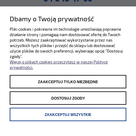
lub napisz na maila
Dbamy o Twoją prywatność
SKLEP@ZLEWOZMYWAKI.PL
Pliki cookies i pokrewne im technologie umożliwiają poprawne
działanie strony i pomagają nam dostosować ofertę do Twoich
Poznaj nas bliżej :)
potrzeb. Możesz zaakceptować wykorzystanie przez nas
wszystkich tych plików i przejść do sklepu lub dostosować
użycie plików do swoich preferencji, wybierając opcję "Dostosuj
zgody".
Więcej o plikach cookies przeczytasz w naszej Polityce
prywatności.
ZAAKCEPTUJ TYLKO NIEZBĘDNE
Odwiedź nasze pozostałe sklepy
WWW.SYSTEMCERAM.PL
|
WWW.REGINOX.PL
DOSTOSUJ ZGODY
ZAAKCEPTUJ WSZYSTKIE