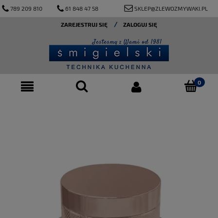
789 209 810
61 848 47 58
SKLEP@ZLEWOZMYWAKI.PL
ZAREJESTRUJ SIĘ
ZALOGUJ SIĘ