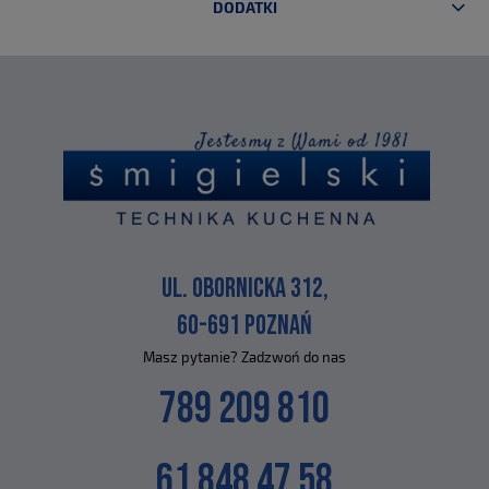
DODATKI
UL. OBORNICKA 312,
60-691 POZNAŃ
Masz pytanie? Zadzwoń do nas
789 209 810
61 848 47 58