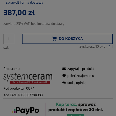
sprawdź formy dostawy
Cena nie zawiera ewentualnych kosztów płatności
387,00 zł
zawiera 23% VAT, bez kosztów dostawy
DO KOSZYKA
Zyskujesz
10
pkt [
?
]
szt.
Producent:
zapytaj o produkt
poleć znajomemu
dodaj opinię
Kod produktu:
0877
Kod EAN:
4050697784383