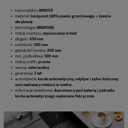
kod produktu:
AM6510
materiał:
kompozyt (80% piasku granitowego + żywice
akrylowe)
technologia:
ARIAPURA
rodzaj montażu:
wpuszczany w blat
długość:
650 mm
szerokość:
500 mm
głębokość komory:
200 mm
min. podbudowa:
500 mm
rodzaj szafki:
prosta
wersja:
odwracalny
gwarancja:
5 lat
w komplecie:
korek automatyczny, odpływ i syfon końcowy
oszczędzający miejsce w szafce.
informacje dodatkowe:
dwa otwory pod baterię i pokrętło
korka automatycznego wykonane fabrycznie.