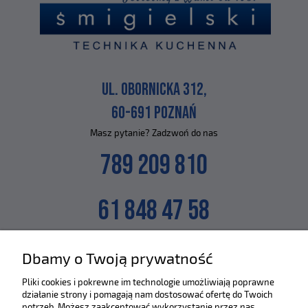
UL. OBORNICKA 312,
60-691 POZNAŃ
Masz pytanie? Zadzwoń do nas
789 209 810
61 848 47 58
lub napisz na maila
Dbamy o Twoją prywatność
SKLEP@ZLEWOZMYWAKI.PL
Pliki cookies i pokrewne im technologie umożliwiają poprawne
działanie strony i pomagają nam dostosować ofertę do Twoich
Poznaj nas bliżej :)
potrzeb. Możesz zaakceptować wykorzystanie przez nas