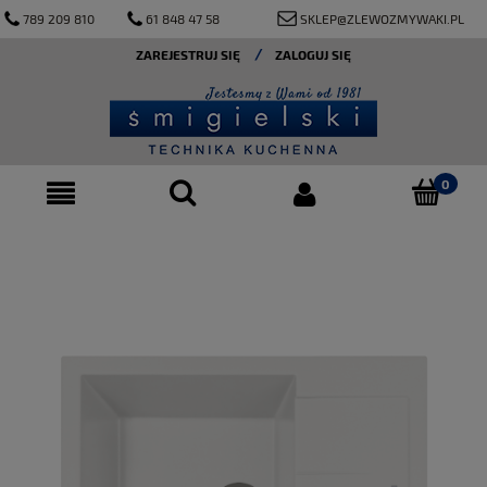
789 209 810
61 848 47 58
SKLEP@ZLEWOZMYWAKI.PL
ZAREJESTRUJ SIĘ
ZALOGUJ SIĘ