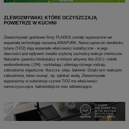
ZLEWOZMYWAKI
,
KTÓRE OCZYSZCZAJĄ
POWIETRZE
W KUCHNI
Zlewozmywaki granitowe firmy PLADOS zostały wyposażone we
wspaniałą technologię nazwaną ARIAPURA. Nanocząsteczki dwutlenku
tytanu (TiO2) dają wspaniałe właściwości katalityczne - w jego
obecności pod wpływem światła szybciej zachodzą reakcje chemiczne.
Naturalne zjawisko fotokatalizy w którym aktywny tlen (O2-) i rodnik
wodorotlenkowy (.OH) - rozkładają i utleniają różnego rodzaju
zabrudzenia organiczne: tłuszcze, oleje, bakterie. Dzięki tym reakcjom
zabrudzenia, łatwo usunąć, np. spłukać wodą. Zlewozmywak
wyposażony w substancje czynne TiO2 ma właściwości
samoczyszczące, bakteriobójcze oraz odświeżające.