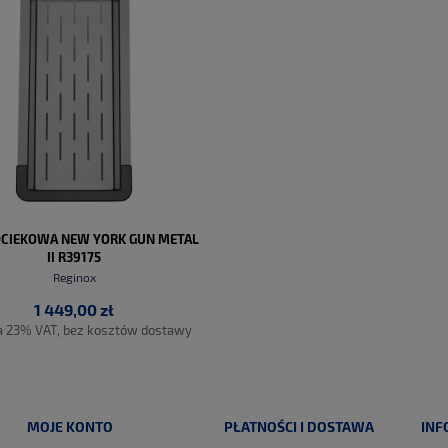
OCIEKOWA NEW YORK GUN METAL
II R39175
Reginox
1 449,00 zł
a 23% VAT, bez kosztów dostawy
MOJE KONTO
PŁATNOŚCI I DOSTAWA
INF
DO KOSZYKA