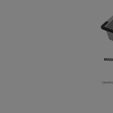
MISK
zawier