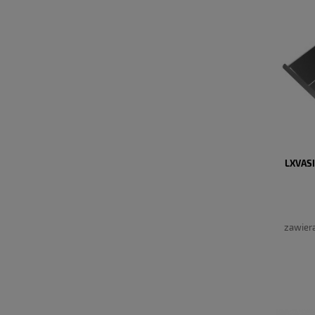
LXVAS
zawier