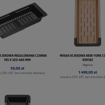
OCIEKOWA REGULOWANA CZARNA
MISKA OCIEKOWA NEW YORK CO
185 X 320-460 MM
R39182
Reginox
59,00 zł
1 499,00 zł
a 23% VAT, bez kosztów dostawy
zawiera 23% VAT, bez kosztów 
DO KOSZYKA
DO KOSZYKA