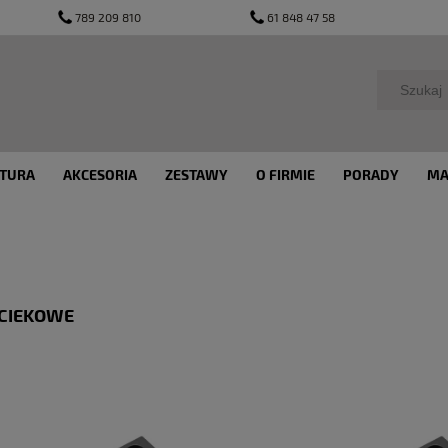
789 209 810
61 848 47 58
TURA
AKCESORIA
ZESTAWY
O FIRMIE
PORADY
MA
OCIEKOWE