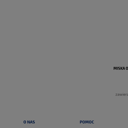
MISKA 
zawier
O NAS
POMOC