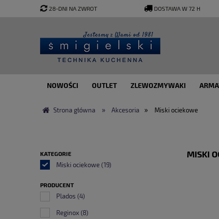
28-DNI NA ZWROT
DOSTAWA W 72 H
NOWOŚCI
OUTLET
ZLEWOZMYWAKI
ARMA
»
»
Strona główna
Akcesoria
Miski ociekowe
MISKI 
KATEGORIE
Miski ociekowe
(19)
PRODUCENT
Plados
(4)
Reginox
(8)