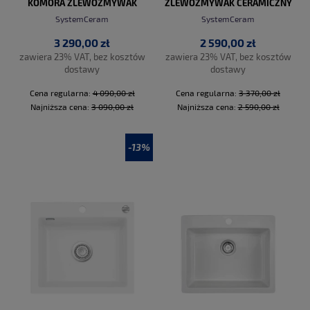
KOMORA ZLEWOZMYWAK
ZLEWOZMYWAK CERAMICZNY
CERAMICZNY PROMO
PROMO
SystemCeram
SystemCeram
3 290,00 zł
2 590,00 zł
zawiera 23% VAT, bez kosztów
zawiera 23% VAT, bez kosztów
dostawy
dostawy
Cena regularna:
4 090,00 zł
Cena regularna:
3 370,00 zł
Najniższa cena:
3 090,00 zł
Najniższa cena:
2 590,00 zł
-13%
DO KOSZYKA
DO KOSZYKA