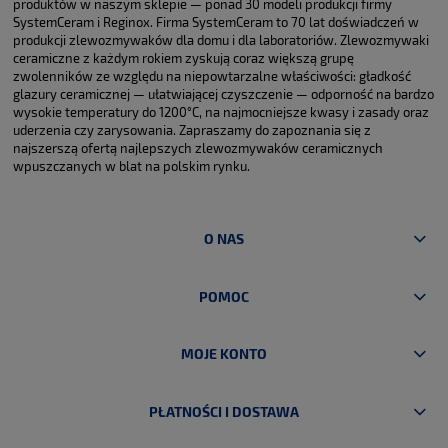
produktów w naszym sklepie — ponad 30 modeli produkcji firmy
SystemCeram i Reginox. Firma SystemCeram to 70 lat doświadczeń w
produkcji zlewozmywaków dla domu i dla laboratoriów. Zlewozmywaki
ceramiczne z każdym rokiem zyskują coraz większą grupę
zwolenników ze względu na niepowtarzalne właściwości: gładkość
glazury ceramicznej — ułatwiającej czyszczenie — odporność na bardzo
wysokie temperatury do 1200°C, na najmocniejsze kwasy i zasady oraz
uderzenia czy zarysowania. Zapraszamy do zapoznania się z
najszerszą ofertą najlepszych zlewozmywaków ceramicznych
wpuszczanych w blat na polskim rynku.
O NAS
POMOC
MOJE KONTO
PŁATNOŚCI I DOSTAWA