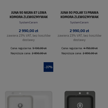
JUNA 90 NIGRA 87 LEWA
JUNA 90 POLAR 13 PRAWA
KOMORA ZLEWOZMYWAK
KOMORA ZLEWOZMYWAK
CERAMICZNY PROMO
CERAMICZNY PROMO
SystemCeram
SystemCeram
2 990,00 zł
2 990,00 zł
zawiera 23% VAT, bez kosztów
zawiera 23% VAT, bez kosztów
dostawy
dostawy
Cena regularna:
5 130,00 zł
Cena regularna:
4 750,00 zł
Najniższa cena:
2 890,00 zł
Najniższa cena:
2 890,00 zł
-37%
DO KOSZYKA
DO KOSZYKA