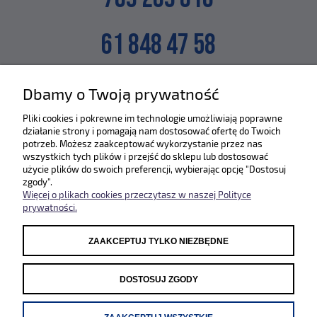
61 848 47 58
lub napisz na maila
Dbamy o Twoją prywatność
SKLEP@ZLEWOZMYWAKI.PL
Pliki cookies i pokrewne im technologie umożliwiają poprawne
działanie strony i pomagają nam dostosować ofertę do Twoich
Poznaj nas bliżej :)
potrzeb. Możesz zaakceptować wykorzystanie przez nas
wszystkich tych plików i przejść do sklepu lub dostosować
użycie plików do swoich preferencji, wybierając opcję "Dostosuj
zgody".
Więcej o plikach cookies przeczytasz w naszej Polityce
prywatności.
ZAAKCEPTUJ TYLKO NIEZBĘDNE
Odwiedź nasze pozostałe sklepy
WWW.SYSTEMCERAM.PL
|
WWW.REGINOX.PL
DOSTOSUJ ZGODY