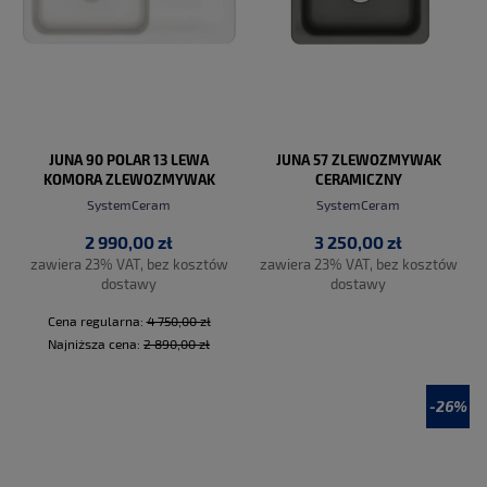
JUNA 90 POLAR 13 LEWA
JUNA 57 ZLEWOZMYWAK
KOMORA ZLEWOZMYWAK
CERAMICZNY
CERAMICZNY PROMO
SystemCeram
SystemCeram
2 990,00 zł
3 250,00 zł
zawiera 23% VAT, bez kosztów
zawiera 23% VAT, bez kosztów
dostawy
dostawy
Cena regularna:
4 750,00 zł
Najniższa cena:
2 890,00 zł
-26%
DO KOSZYKA
DO KOSZYKA