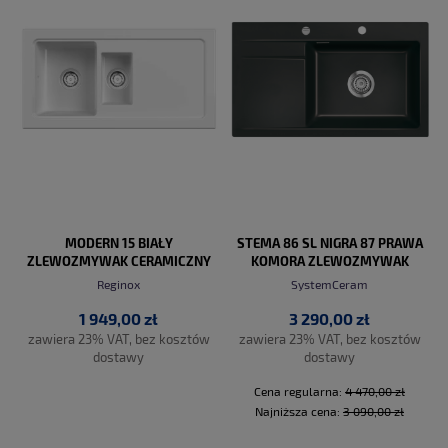
MODERN 15 BIAŁY
STEMA 86 SL NIGRA 87 PRAWA
ZLEWOZMYWAK CERAMICZNY
KOMORA ZLEWOZMYWAK
CERAMICZNY PROMO
Reginox
SystemCeram
1 949,00 zł
3 290,00 zł
zawiera 23% VAT, bez kosztów
zawiera 23% VAT, bez kosztów
dostawy
dostawy
Cena regularna:
4 470,00 zł
Najniższa cena:
3 090,00 zł