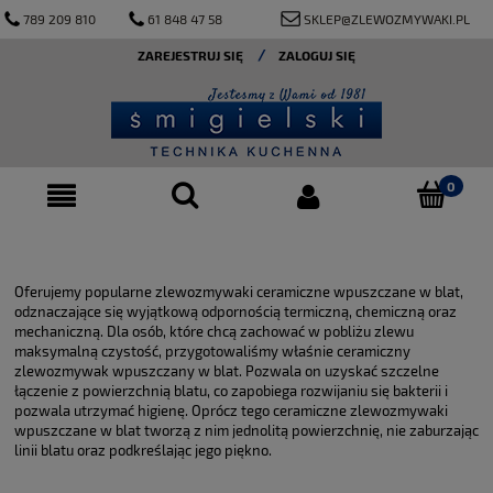
789 209 810
61 848 47 58
SKLEP@ZLEWOZMYWAKI.PL
ZAREJESTRUJ SIĘ
ZALOGUJ SIĘ
Oferujemy popularne zlewozmywaki ceramiczne wpuszczane w blat,
odznaczające się wyjątkową odpornością termiczną, chemiczną oraz
mechaniczną. Dla osób, które chcą zachować w pobliżu zlewu
maksymalną czystość, przygotowaliśmy właśnie ceramiczny
zlewozmywak wpuszczany w blat. Pozwala on uzyskać szczelne
łączenie z powierzchnią blatu, co zapobiega rozwijaniu się bakterii i
pozwala utrzymać higienę. Oprócz tego ceramiczne zlewozmywaki
wpuszczane w blat tworzą z nim jednolitą powierzchnię, nie zaburzając
linii blatu oraz podkreślając jego piękno.