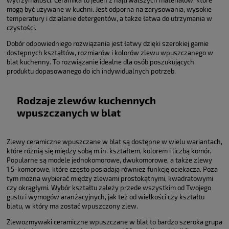
mogą być używane w kuchni. Jest odporna na zarysowania, wysokie
temperatury i działanie detergentów, a także łatwa do utrzymania w
czystości.
Dobór odpowiedniego rozwiązania jest łatwy dzięki szerokiej gamie
dostępnych kształtów, rozmiarów i kolorów zlewu wpuszczanego w
blat kuchenny. To rozwiązanie idealne dla osób poszukujących
produktu dopasowanego do ich indywidualnych potrzeb.
Rodzaje zlewów kuchennych
wpuszczanych w blat
Zlewy ceramiczne wpuszczane w blat są dostępne w wielu wariantach,
które różnią się między sobą m.in. kształtem, kolorem i liczbą komór.
Popularne są modele jednokomorowe, dwukomorowe, a także zlewy
1,5-komorowe, które często posiadają również funkcję ociekacza. Poza
tym można wybierać między zlewami prostokątnymi, kwadratowymi
czy okrągłymi. Wybór kształtu zależy przede wszystkim od Twojego
gustu i wymogów aranżacyjnych, jak też od wielkości czy kształtu
blatu, w który ma zostać wpuszczony zlew.
Zlewozmywaki ceramiczne wpuszczane w blat to bardzo szeroka grupa