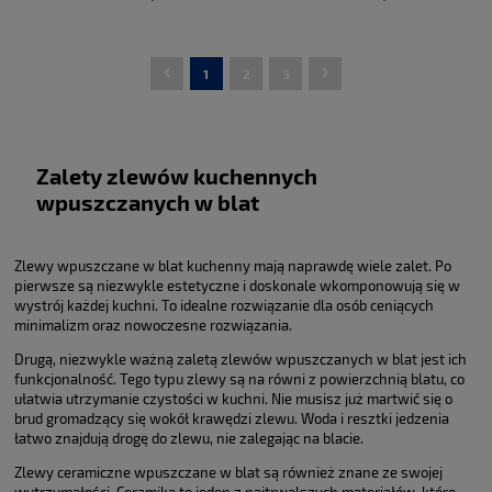
1
2
3
DO KOSZYKA
DO KOSZYKA
Zalety zlewów kuchennych
wpuszczanych w blat
Zlewy wpuszczane w blat kuchenny mają naprawdę wiele zalet. Po
pierwsze są niezwykle estetyczne i doskonale wkomponowują się w
wystrój każdej kuchni. To idealne rozwiązanie dla osób ceniących
minimalizm oraz nowoczesne rozwiązania.
Drugą, niezwykle ważną zaletą zlewów wpuszczanych w blat jest ich
funkcjonalność. Tego typu zlewy są na równi z powierzchnią blatu, co
ułatwia utrzymanie czystości w kuchni. Nie musisz już martwić się o
brud gromadzący się wokół krawędzi zlewu. Woda i resztki jedzenia
łatwo znajdują drogę do zlewu, nie zalegając na blacie.
Zlewy ceramiczne wpuszczane w blat są również znane ze swojej
wytrzymałości. Ceramika to jeden z najtrwalszych materiałów, które