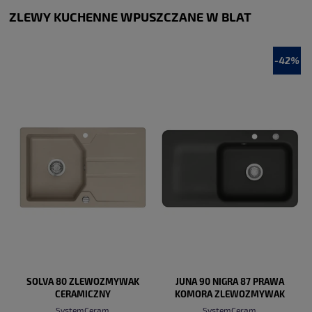
ZLEWY KUCHENNE WPUSZCZANE W BLAT
-42%
SOLVA 80 ZLEWOZMYWAK
JUNA 90 NIGRA 87 PRAWA
CERAMICZNY
KOMORA ZLEWOZMYWAK
CERAMICZNY PROMO
SystemCeram
SystemCeram