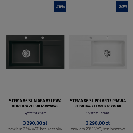
-26%
-20%
DO KOSZYKA
DO KOSZYKA
STEMA 86 SL NIGRA 87 LEWA
STEMA 86 SL POLAR 13 PRAWA
KOMORA ZLEWOZMYWAK
KOMORA ZLEWOZMYWAK
CERAMICZNY PROMO
CERAMICZNY PROMO
SystemCeram
SystemCeram
3 290,00 zł
3 290,00 zł
zawiera 23% VAT, bez kosztów
zawiera 23% VAT, bez kosztów