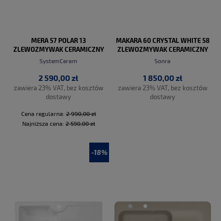
MERA 57 POLAR 13
MAKARA 60 CRYSTAL WHITE 58
ZLEWOZMYWAK CERAMICZNY
ZLEWOZMYWAK CERAMICZNY
PROMO
SystemCeram
Sonra
2 590,00 zł
1 850,00 zł
zawiera 23% VAT, bez kosztów
zawiera 23% VAT, bez kosztów
dostawy
dostawy
Cena regularna:
2 990,00 zł
Najniższa cena:
2 590,00 zł
-18%
DO KOSZYKA
DO KOSZYKA