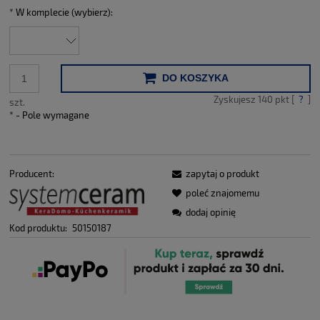
*
W komplecie (wybierz):
DO KOSZYKA
Zyskujesz
140
pkt [
?
]
szt.
*
- Pole wymagane
Producent:
zapytaj o produkt
poleć znajomemu
dodaj opinię
Kod produktu:
50150187