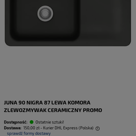
JUNA 90 NIGRA 87 LEWA KOMORA
ZLEWOZMYWAK CERAMICZNY PROMO
Dostępność:
Ostatnie sztuki!
Dostawa:
150,00 zł
- Kurier DHL Express
(Polska)
sprawdź formy dostawy
Cena nie zawiera ewentualnych kosztów płatności