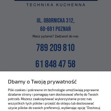
UL. OBORNICKA 312,
60-691 POZNAŃ
Masz pytanie? Zadzwoń do nas
789 209 810
61 848 47 58
lub napisz na maila
Dbamy o Twoją prywatność
SKLEP@ZLEWOZMYWAKI.PL
Pliki cookies i pokrewne im technologie umożliwiają poprawne
działanie strony i pomagają nam dostosować ofertę do Twoich
Poznaj nas bliżej :)
potrzeb. Możesz zaakceptować wykorzystanie przez nas
wszystkich tych plików i przejść do sklepu lub dostosować
użycie plików do swoich preferencji, wybierając opcję "Dostosuj