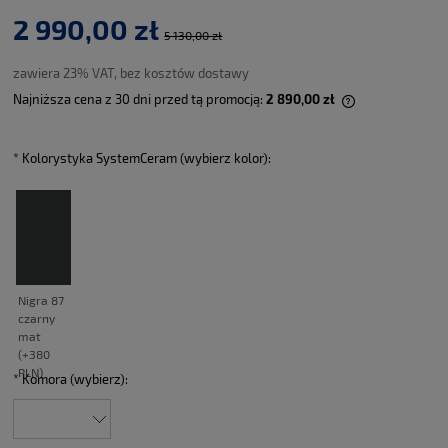
2 990,00 zł
5 130,00 zł
zawiera 23% VAT, bez kosztów dostawy
Najniższa cena z 30 dni przed tą promocją:
2 890,00 zł
Jeżeli produkt
30 dni, wyświe
momentu, kied
*
Kolorystyka SystemCeram (wybierz kolor):
sprzedaży.
*
Komora (wybierz):