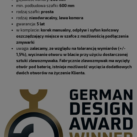
min. podbudowa szafki:
600 mm
rodzaj szafki:
prosta
rodzaj:
nieodwracalny, lewa komora
gwarancja:
5 lat
w komplecie:
korek manualny, odpływ i syfon końcowy
oszczędzający miejsce w szafce z możliwością podłączenia
zmywarki
uwaga:
zalecamy, ze względu na tolerancję wymiarów (+/-
1,5%), wycinanie otworu w blacie przy użyciu dostarczonej
sztuki zlewozmywaka. Fabrycznie zlewozmywak ma wycięty
otwór pod baterię, istnieje możliwość wycięcia dodatkowych
dwóch otworów na życzenie Klienta.