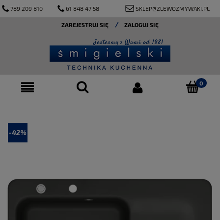
789 209 810
61 848 47 58
SKLEP@ZLEWOZMYWAKI.PL
ZAREJESTRUJ SIĘ
ZALOGUJ SIĘ
-42%