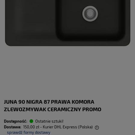
JUNA 90 NIGRA 87 PRAWA KOMORA
ZLEWOZMYWAK CERAMICZNY PROMO
Dostępność:
Ostatnie sztuki!
Dostawa:
150,00 zł
- Kurier DHL Express
(Polska)
sprawdź formy dostawy
Cena nie zawiera ewentualnych kosztów płatności