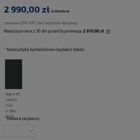
2 990,00 zł
5 130,00 zł
zawiera 23% VAT, bez kosztów dostawy
Najniższa cena z 30 dni przed tą promocją:
2 610,00 zł
Jeżeli produkt
30 dni, wyświe
momentu, kiedy
*
Kolorystyka SystemCeram (wybierz kolor):
sprzedaży.
*
Komora (wybierz):