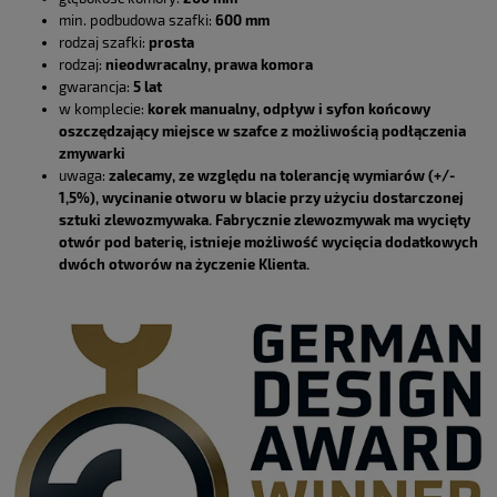
min. podbudowa szafki:
600 mm
rodzaj szafki:
prosta
rodzaj:
nieodwracalny, prawa komora
gwarancja:
5 lat
w komplecie:
korek manualny, odpływ i syfon końcowy
oszczędzający miejsce w szafce z możliwością podłączenia
zmywarki
uwaga:
zalecamy, ze względu na tolerancję wymiarów (+/-
1,5%), wycinanie otworu w blacie przy użyciu dostarczonej
sztuki zlewozmywaka. Fabrycznie zlewozmywak ma wycięty
otwór pod baterię, istnieje możliwość wycięcia dodatkowych
dwóch otworów na życzenie Klienta.