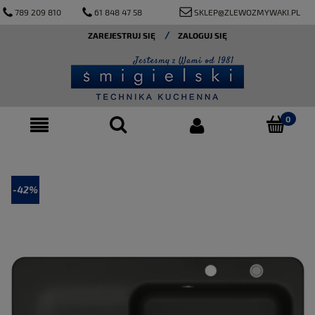
789 209 810
61 848 47 58
SKLEP@ZLEWOZMYWAKI.PL
ZAREJESTRUJ SIĘ
ZALOGUJ SIĘ
-42%