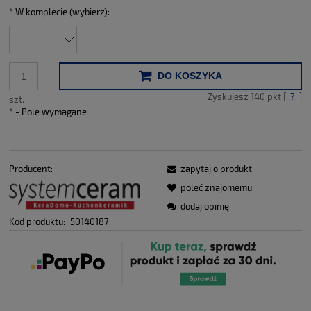
*
W komplecie (wybierz):
DO KOSZYKA
Zyskujesz
140
pkt [
?
]
szt.
*
- Pole wymagane
Producent:
zapytaj o produkt
poleć znajomemu
dodaj opinię
Kod produktu:
50140187