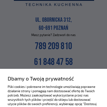
UL. OBORNICKA 312,
60-691 POZNAŃ
Masz pytanie? Zadzwoń do nas
789 209 810
61 848 47 58
lub napisz na maila
Dbamy o Twoją prywatność
SKLEP@ZLEWOZMYWAKI.PL
Pliki cookies i pokrewne im technologie umożliwiają poprawne
działanie strony i pomagają nam dostosować ofertę do Twoich
Poznaj nas bliżej :)
potrzeb. Możesz zaakceptować wykorzystanie przez nas
wszystkich tych plików i przejść do sklepu lub dostosować
użycie plików do swoich preferencji, wybierając opcję "Dostosuj