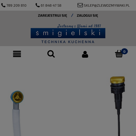
789 209 810
61 848 47 58
SKLEP@ZLEWOZMYWAKI.PL
ZAREJESTRUJ SIĘ
ZALOGUJ SIĘ