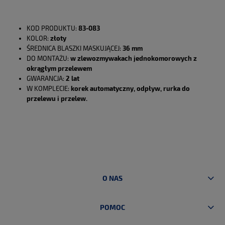
KOD PRODUKTU:
83-083
KOLOR:
złoty
ŚREDNICA BLASZKI MASKUJĄCEJ:
36 mm
DO MONTAŻU:
w zlewozmywakach jednokomorowych z
okrągłym przelewem
GWARANCJA:
2 lat
W KOMPLECIE:
korek automatyczny,
odpływ, rurka do
przelewu i przelew
.
O NAS
POMOC