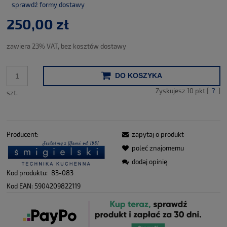
sprawdź formy dostawy
Cena nie zawiera ewentualnych kosztów płatności
250,00 zł
zawiera 23% VAT, bez kosztów dostawy
DO KOSZYKA
Zyskujesz
10
pkt [
?
]
szt.
Producent:
zapytaj o produkt
poleć znajomemu
dodaj opinię
Kod produktu:
83-083
Kod EAN:
5904209822119