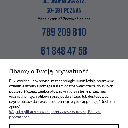
UL. OBORNICKA 312,
60-691 POZNAŃ
Masz pytanie? Zadzwoń do nas
789 209 810
61 848 47 58
lub napisz na maila
Dbamy o Twoją prywatność
SKLEP@ZLEWOZMYWAKI.PL
Pliki cookies i pokrewne im technologie umożliwiają poprawne
działanie strony i pomagają nam dostosować ofertę do Twoich
Poznaj nas bliżej :)
potrzeb. Możesz zaakceptować wykorzystanie przez nas
wszystkich tych plików i przejść do sklepu lub dostosować
użycie plików do swoich preferencji, wybierając opcję "Dostosuj
zgody".
Więcej o plikach cookies przeczytasz w naszej Polityce
prywatności.