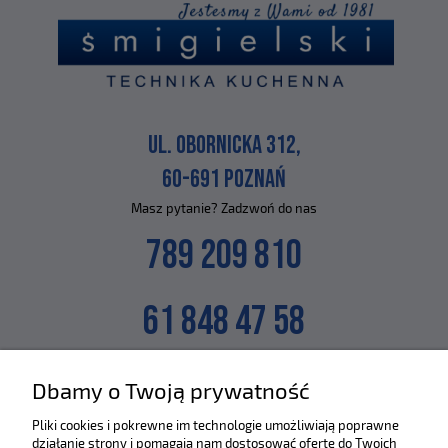
UL. OBORNICKA 312,
60-691 POZNAŃ
Masz pytanie? Zadzwoń do nas
789 209 810
61 848 47 58
lub napisz na maila
Dbamy o Twoją prywatność
SKLEP@ZLEWOZMYWAKI.PL
Pliki cookies i pokrewne im technologie umożliwiają poprawne
działanie strony i pomagają nam dostosować ofertę do Twoich