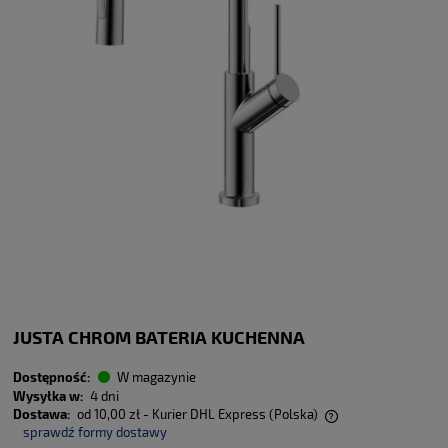
JUSTA CHROM BATERIA KUCHENNA
Dostępność:
W magazynie
Wysyłka w:
4 dni
Dostawa:
od 10,00 zł
- Kurier DHL Express
(Polska)
sprawdź formy dostawy
Cena nie zawiera ewentualnych kosztów płatności