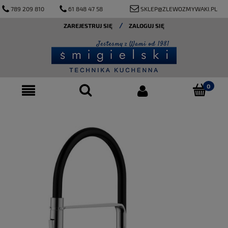
789 209 810
61 848 47 58
SKLEP@ZLEWOZMYWAKI.PL
ZAREJESTRUJ SIĘ
ZALOGUJ SIĘ