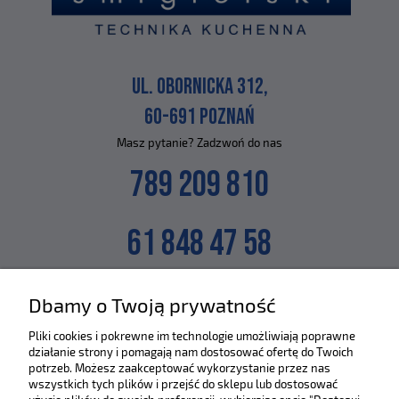
UL. OBORNICKA 312,
60-691 POZNAŃ
Masz pytanie? Zadzwoń do nas
789 209 810
61 848 47 58
lub napisz na maila
Dbamy o Twoją prywatność
SKLEP@ZLEWOZMYWAKI.PL
Pliki cookies i pokrewne im technologie umożliwiają poprawne
działanie strony i pomagają nam dostosować ofertę do Twoich
Poznaj nas bliżej :)
potrzeb. Możesz zaakceptować wykorzystanie przez nas
wszystkich tych plików i przejść do sklepu lub dostosować