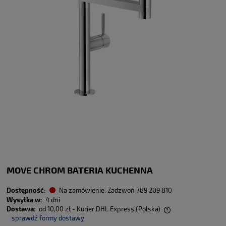
MOVE CHROM BATERIA KUCHENNA
Dostępność:
Na zamówienie. Zadzwoń 789 209 810
Wysyłka w:
4 dni
Dostawa:
od 10,00 zł
- Kurier DHL Express
(Polska)
sprawdź formy dostawy
Cena nie zawiera ewentualnych kosztów płatności