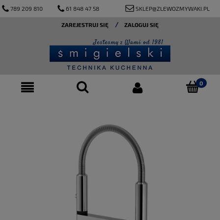
789 209 810
61 848 47 58
SKLEP@ZLEWOZMYWAKI.PL
ZAREJESTRUJ SIĘ
ZALOGUJ SIĘ