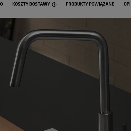
WO
KOSZTY DOSTAWY
PRODUKTY POWIĄZANE
OPI
CENA NIE ZAWIERA EWENTUALNYCH
KOSZTÓW PŁATNOŚCI