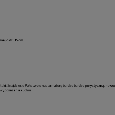
nej o dł. 35 cm
tuki. Znajdziecie Państwo u nas armaturę bardzo bardzo purystyczną, nowocz
wyposażenia kuchni.