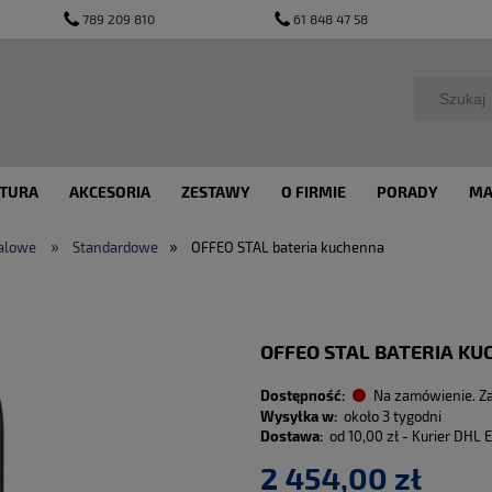
789 209 810
61 848 47 58
TURA
AKCESORIA
ZESTAWY
O FIRMIE
PORADY
MA
»
»
talowe
Standardowe
OFFEO STAL bateria kuchenna
OFFEO STAL BATERIA K
Dostępność:
Na zamówienie. Z
Wysyłka w:
około 3 tygodni
Dostawa:
od 10,00 zł
- Kurier DHL 
2 454,00 zł
Cena nie zawiera ewentu