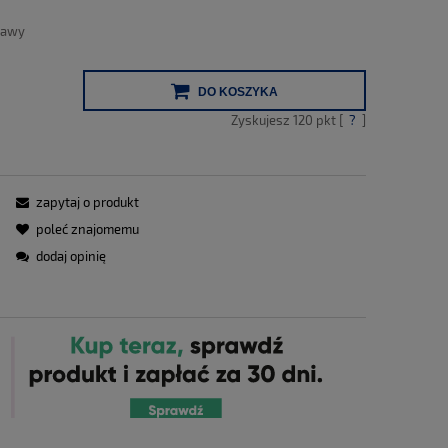
tawy
DO KOSZYKA
Zyskujesz
120
pkt [
?
]
zapytaj o produkt
poleć znajomemu
dodaj opinię