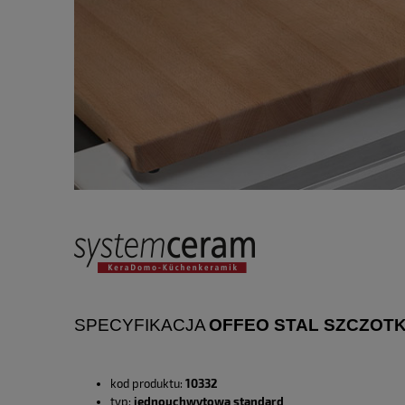
SPECYFIKACJA
OFFEO STAL SZCZOT
kod produktu:
10332
typ:
jednouchwytowa standard