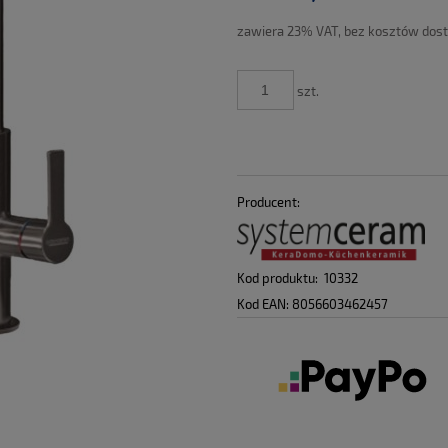
płatności
zawiera 23% VAT, bez kosztów dos
szt.
Producent:
Kod produktu:
10332
Kod EAN:
8056603462457