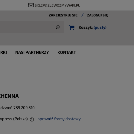
SKLEP@ZLEWOZMYWAKI.PL
ZAREJESTRUJ SIĘ
ZALOGUJ SIĘ
Koszyk:
(pusty)
RKI
NASI PARTNERZY
KONTAKT
UCHENNA
adzwoń 789 209 810
Express
(Polska)
sprawdź formy dostawy
alnych kosztów