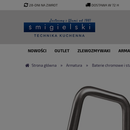
28-DNI NA ZWROT
DOSTAWA W 72 H
NOWOŚCI
OUTLET
ZLEWOZMYWAKI
ARMA
»
»
Strona główna
Armatura
Baterie chromowe i s