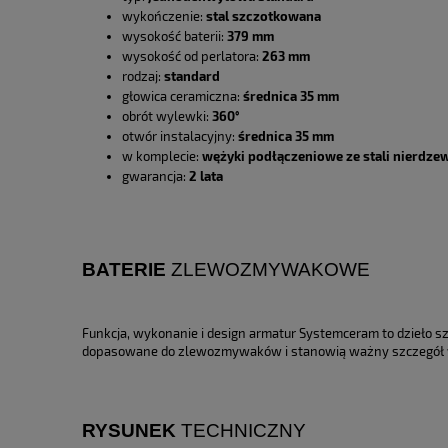
wykończenie:
stal szczotkowana
wysokość baterii:
379 mm
wysokość od perlatora:
263 mm
rodzaj:
standard
głowica ceramiczna:
średnica 35 mm
obrót wylewki:
360°
otwór instalacyjny:
średnica 35 mm
w komplecie:
wężyki podłączeniowe ze stali nierdzew
gwarancja:
2 lata
BATERIE
ZLEWOZMYWAKOWE
Funkcja, wykonanie i design armatur Systemceram to dzieło sz
dopasowane do zlewozmywaków i stanowią ważny szczegół 
RYSUNEK
TECHNICZNY