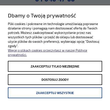
lub napisz na maila
Dbamy o Twoją prywatność
SKLEP@ZLEWOZMYWAKI.PL
Pliki cookies i pokrewne im technologie umożliwiają poprawne
działanie strony i pomagają nam dostosować ofertę do Twoich
Poznaj nas bliżej :)
potrzeb. Możesz zaakceptować wykorzystanie przez nas
wszystkich tych plików i przejść do sklepu lub dostosować
użycie plików do swoich preferencji, wybierając opcję "Dostosuj
zgody".
Więcej o plikach cookies przeczytasz w naszej Polityce
prywatności.
ZAAKCEPTUJ TYLKO NIEZBĘDNE
Odwiedź nasze pozostałe sklepy
WWW.SYSTEMCERAM.PL
|
WWW.REGINOX.PL
DOSTOSUJ ZGODY
ZAAKCEPTUJ WSZYSTKIE