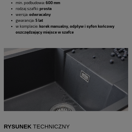
min. podbudowa:
600 mm
rodzaj szafki:
prosta
wersja:
odwracalny
gwarancja:
5 lat
w komplecie:
korek manualny,
odpływ i syfon końcowy
oszczędzający miejsce w szafce
RYSUNEK
TECHNICZNY