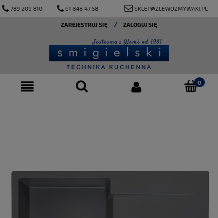
789 209 810
61 848 47 58
SKLEP@ZLEWOZMYWAKI.PL
ZAREJESTRUJ SIĘ
ZALOGUJ SIĘ