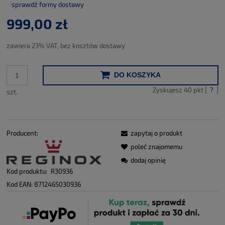
sprawdź formy dostawy
Cena nie zawiera ewentualnych kosztów płatności
999,00 zł
zawiera 23% VAT, bez kosztów dostawy
DO KOSZYKA
Zyskujesz
40
pkt [
?
]
szt.
Producent:
zapytaj o produkt
poleć znajomemu
dodaj opinię
Kod produktu:
R30936
Kod EAN:
8712465030936