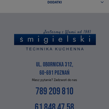
DODATKI
UL. OBORNICKA 312,
60-691 POZNAŃ
Masz pytanie? Zadzwoń do nas
789 209 810
61 848 47 58