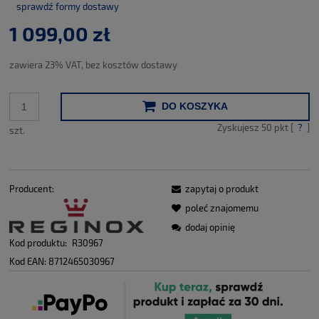
sprawdź formy dostawy
Cena nie zawiera ewentualnych kosztów płatności
1 099,00 zł
zawiera 23% VAT, bez kosztów dostawy
DO KOSZYKA
Zyskujesz
50
pkt [
?
]
szt.
Producent:
zapytaj o produkt
poleć znajomemu
dodaj opinię
Kod produktu:
R30967
Kod EAN:
8712465030967