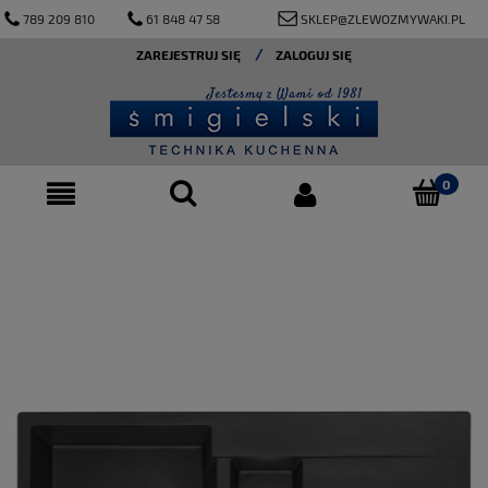
789 209 810
61 848 47 58
SKLEP@ZLEWOZMYWAKI.PL
ZAREJESTRUJ SIĘ
ZALOGUJ SIĘ