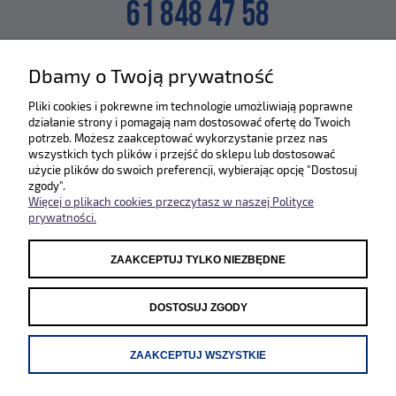
61 848 47 58
lub napisz na maila
Dbamy o Twoją prywatność
SKLEP@ZLEWOZMYWAKI.PL
Pliki cookies i pokrewne im technologie umożliwiają poprawne
działanie strony i pomagają nam dostosować ofertę do Twoich
Poznaj nas bliżej :)
potrzeb. Możesz zaakceptować wykorzystanie przez nas
wszystkich tych plików i przejść do sklepu lub dostosować
użycie plików do swoich preferencji, wybierając opcję "Dostosuj
zgody".
Więcej o plikach cookies przeczytasz w naszej Polityce
prywatności.
ZAAKCEPTUJ TYLKO NIEZBĘDNE
Odwiedź nasze pozostałe sklepy
WWW.SYSTEMCERAM.PL
|
WWW.REGINOX.PL
DOSTOSUJ ZGODY
ZAAKCEPTUJ WSZYSTKIE