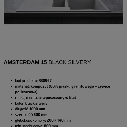
AMSTERDAM 15
BLACK SILVERY
kod produktu:
R30967
materiał:
kompozyt (80% piasku granitowego + żywice
poliestrowe)
rodzaj montażu:
wpuszczany w blat
kolor:
black silvery
długość:
1000 mm
szerokość:
500 mm
głębokość komory:
200 / 140 mm
min. podbudowa:
800 mm