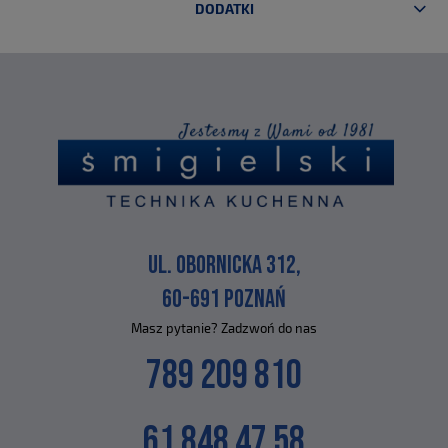
DODATKI
UL. OBORNICKA 312,
60-691 POZNAŃ
Masz pytanie? Zadzwoń do nas
789 209 810
61 848 47 58