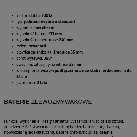
kod produktu:
10012
typ:
jednouchwytowa standard
wykończenie:
chrom
wysokość baterii:
311 mm
wysokość od perlatora:
241 mm
rodzaj:
standard
głowica ceramiczna:
średnica 35 mm
obrót wylewki:
360°
otwór instalacyjny:
średnica 35 mm
w komplecie:
wężyki podłączeniowe ze stali nierdzewnej o dł.
35 cm
gwarancja:
2 lata
BATERIE
ZLEWOZMYWAKOWE
Funkcja, wykonanie i design armatur Systemceram to dzieło sztuki.
Znajdziecie Państwo u nas armaturę bardzo bardzo purystyczną,
nowoczesną jak i klasyczną. Baterie chrom/kolor są idealnie