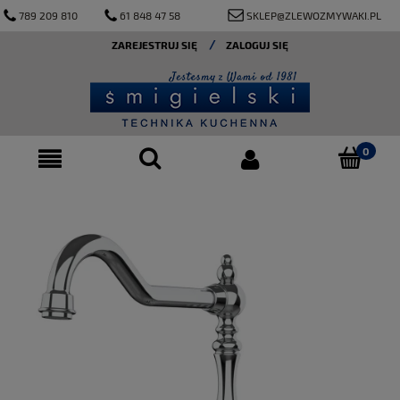
789 209 810
61 848 47 58
SKLEP@ZLEWOZMYWAKI.PL
ZAREJESTRUJ SIĘ
ZALOGUJ SIĘ