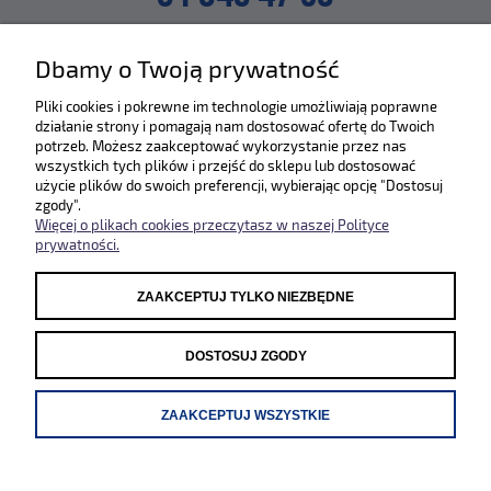
lub napisz na maila
Dbamy o Twoją prywatność
SKLEP@ZLEWOZMYWAKI.PL
Pliki cookies i pokrewne im technologie umożliwiają poprawne
działanie strony i pomagają nam dostosować ofertę do Twoich
Poznaj nas bliżej :)
potrzeb. Możesz zaakceptować wykorzystanie przez nas
wszystkich tych plików i przejść do sklepu lub dostosować
użycie plików do swoich preferencji, wybierając opcję "Dostosuj
zgody".
Więcej o plikach cookies przeczytasz w naszej Polityce
prywatności.
ZAAKCEPTUJ TYLKO NIEZBĘDNE
Odwiedź nasze pozostałe sklepy
WWW.SYSTEMCERAM.PL
|
WWW.REGINOX.PL
DOSTOSUJ ZGODY
ZAAKCEPTUJ WSZYSTKIE