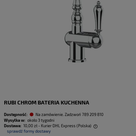
RUBI CHROM BATERIA KUCHENNA
Dostępność:
Na zamówienie. Zadzwoń 789 209 810
Wysyłka w:
około 3 tygodni
Dostawa:
10,00 zł
- Kurier DHL Express
(Polska)
sprawdź formy dostawy
Cena nie zawiera ewentualnych kosztów płatności