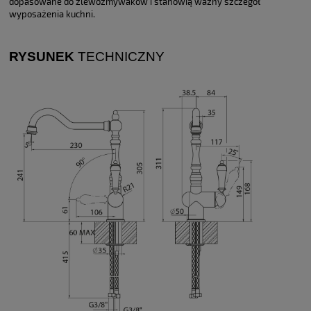
dopasowane do zlewozmywaków i stanowią ważny szczegół
wyposażenia kuchni.
RYSUNEK
TECHNICZNY