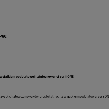
P66:
jątkiem podblatowej i zintegrowanej serii ONE
zystkich zlewozmywaków prostokątnych z wyjątkiem podblatowej serii ONE 