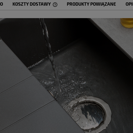
WO
KOSZTY DOSTAWY
PRODUKTY POWIĄZANE
OPI
CENA NIE ZAWIERA EWENTUALNYCH
KOSZTÓW PŁATNOŚCI