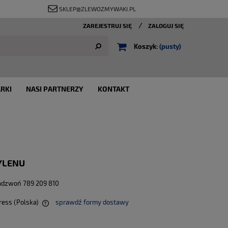
SKLEP@ZLEWOZMYWAKI.PL
ZAREJESTRUJ SIĘ
ZALOGUJ SIĘ
Koszyk:
(pusty)
RKI
NASI PARTNERZY
KONTAKT
YLENU
adzwoń 789 209 810
ress
(Polska)
sprawdź formy dostawy
ych kosztów