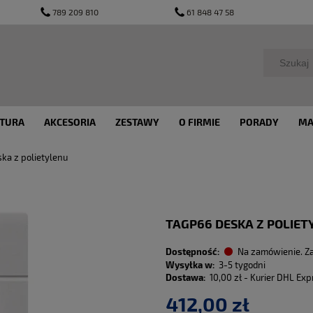
789 209 810
61 848 47 58
TURA
AKCESORIA
ZESTAWY
O FIRMIE
PORADY
MA
ka z polietylenu
TAGP66 DESKA Z POLIET
Dostępność:
Na zamówienie. Z
Wysyłka w:
3-5 tygodni
Dostawa:
10,00 zł
- Kurier DHL Exp
412,00 zł
Cena nie zawiera ewentualn