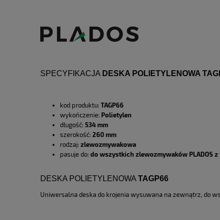
SPECYFIKACJA
DESKA POLIETYLENOWA TAG
kod produktu:
TAGP66
wykończenie:
Polietylen
długość:
534 mm
szerokość:
260 mm
rodzaj:
zlewozmywakowa
pasuje do:
do wszystkich zlewozmywaków PLADOS z wy
DESKA POLIETYLENOWA
TAGP66
Uniwersalna deska do krojenia wysuwana na zewnątrz, do ws