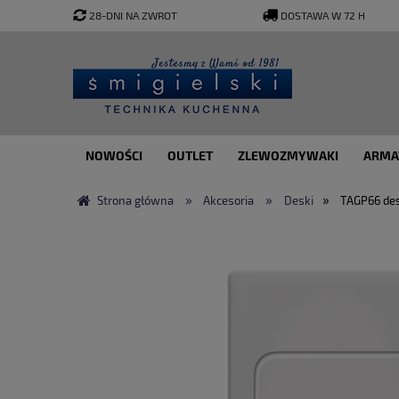
28-DNI NA ZWROT
DOSTAWA W 72 H
NOWOŚCI
OUTLET
ZLEWOZMYWAKI
ARMA
»
»
»
Strona główna
Akcesoria
Deski
TAGP66 des