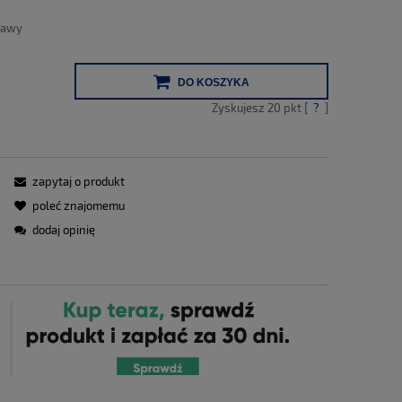
tawy
DO KOSZYKA
Zyskujesz
20
pkt [
?
]
zapytaj o produkt
poleć znajomemu
dodaj opinię