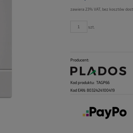
płatności
zawiera 23% VAT, bez kosztów dos
szt.
Producent:
Kod produktu:
TAGP66
Kod EAN:
8032424100419