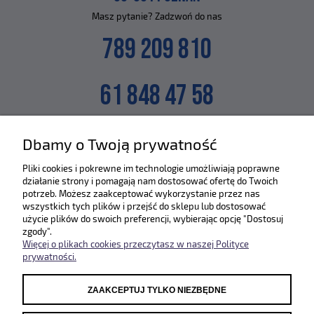
Masz pytanie? Zadzwoń do nas
789 209 810
61 848 47 58
lub napisz na maila
Dbamy o Twoją prywatność
SKLEP@ZLEWOZMYWAKI.PL
Pliki cookies i pokrewne im technologie umożliwiają poprawne
działanie strony i pomagają nam dostosować ofertę do Twoich
Poznaj nas bliżej :)
potrzeb. Możesz zaakceptować wykorzystanie przez nas
wszystkich tych plików i przejść do sklepu lub dostosować
użycie plików do swoich preferencji, wybierając opcję "Dostosuj
zgody".
Więcej o plikach cookies przeczytasz w naszej Polityce
prywatności.
ZAAKCEPTUJ TYLKO NIEZBĘDNE
Odwiedź nasze pozostałe sklepy