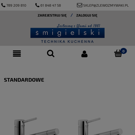
789 209 810
61 848 47 58
SKLEP@ZLEWOZMYWAKI.PL
ZAREJESTRUJ SIĘ
ZALOGUJ SIĘ
STANDARDOWE