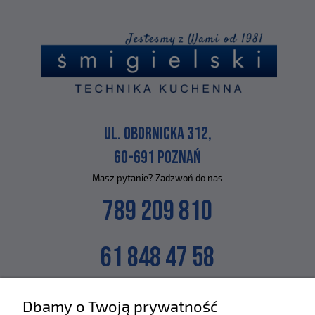
UL. OBORNICKA 312,
60-691 POZNAŃ
Masz pytanie? Zadzwoń do nas
789 209 810
61 848 47 58
lub napisz na maila
Dbamy o Twoją prywatność
SKLEP@ZLEWOZMYWAKI.PL