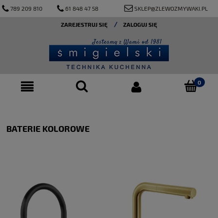
789 209 810
61 848 47 58
SKLEP@ZLEWOZMYWAKI.PL
ZAREJESTRUJ SIĘ
ZALOGUJ SIĘ
BATERIE KOLOROWE