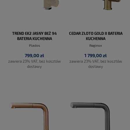
TREND EK2 JASNY BEŻ 94
CEDAR ZŁOTO GOLD II BATERIA
BATERIA KUCHENNA
KUCHENNA
ZLEWOZMYWAKOWA
Plados
Reginox
799,00 zł
1 799,00 zł
zawiera 23% VAT, bez kosztów
zawiera 23% VAT, bez kosztów
dostawy
dostawy
DO KOSZYKA
DO KOSZYKA