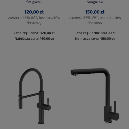
ZLEWOZMYWAKOWA
Śmigielski
Śmigielski
120,00 zł
150,00 zł
zawiera 23% VAT, bez kosztów
zawiera 23% VAT, bez kosztów
dostawy
dostawy
Cena regularna:
320,00 zł
Cena regularna:
380,00 zł
Najniższa cena:
150,00 zł
Najniższa cena:
180,00 zł
DO KOSZYKA
DO KOSZYKA