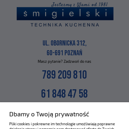
UL. OBORNICKA 312,
60-691 POZNAŃ
Masz pytanie? Zadzwoń do nas
789 209 810
61 848 47 58
lub napisz na maila
Dbamy o Twoją prywatność
SKLEP@ZLEWOZMYWAKI.PL
Pliki cookies i pokrewne im technologie umożliwiają poprawne