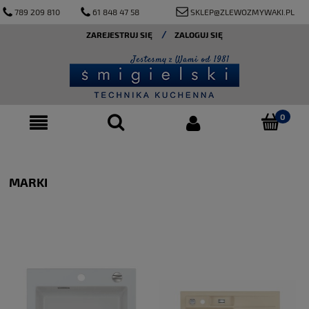
789 209 810
61 848 47 58
SKLEP@ZLEWOZMYWAKI.PL
ZAREJESTRUJ SIĘ
ZALOGUJ SIĘ
MARKI