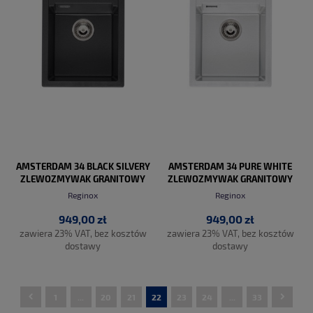
AMSTERDAM 34 BLACK SILVERY
AMSTERDAM 34 PURE WHITE
ZLEWOZMYWAK GRANITOWY
ZLEWOZMYWAK GRANITOWY
Reginox
Reginox
949,00 zł
949,00 zł
zawiera 23% VAT, bez kosztów
zawiera 23% VAT, bez kosztów
dostawy
dostawy
1
...
20
21
22
23
24
...
33