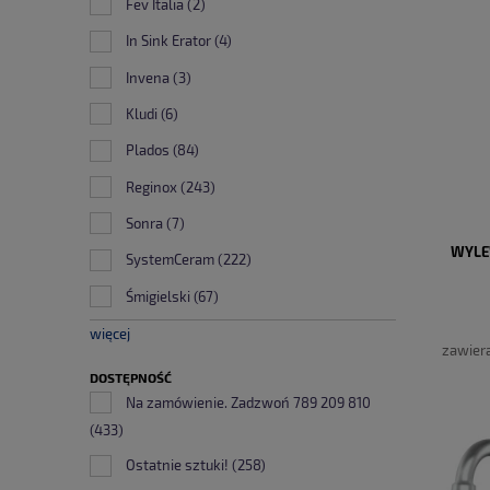
Fev Italia
(2)
In Sink Erator
(4)
Invena
(3)
Kludi
(6)
Plados
(84)
Reginox
(243)
Sonra
(7)
WYLE
SystemCeram
(222)
Śmigielski
(67)
więcej
zawier
DOSTĘPNOŚĆ
Na zamówienie. Zadzwoń 789 209 810
(433)
Ostatnie sztuki!
(258)