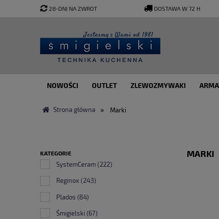
28-DNI NA ZWROT
DOSTAWA W 72 H
NOWOŚCI
OUTLET
ZLEWOZMYWAKI
ARMA
»
Strona główna
Marki
MARKI
KATEGORIE
SystemCeram
(222)
Reginox
(243)
Plados
(84)
Śmigielski
(67)