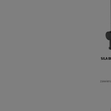
SILA 
zawier