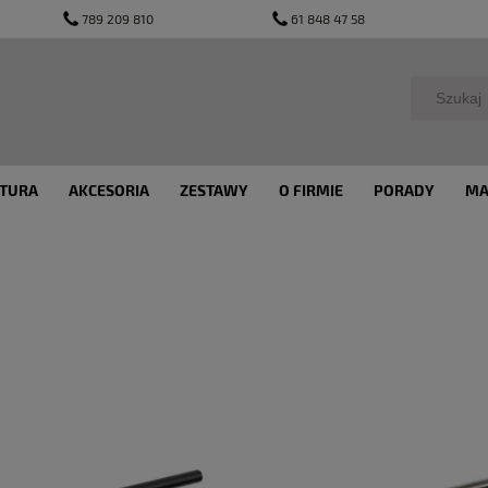
789 209 810
61 848 47 58
TURA
AKCESORIA
ZESTAWY
O FIRMIE
PORADY
MA