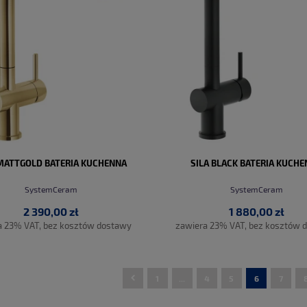
 MATTGOLD BATERIA KUCHENNA
SILA BLACK BATERIA KUCH
SystemCeram
SystemCeram
2 390,00 zł
1 880,00 zł
a 23% VAT, bez kosztów dostawy
zawiera 23% VAT, bez kosztów 
1
...
4
5
6
7
DO KOSZYKA
DO KOSZYKA