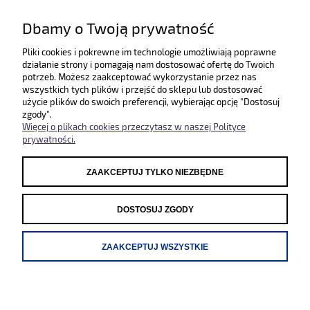
lub napisz na maila
Dbamy o Twoją prywatność
SKLEP@ZLEWOZMYWAKI.PL
Pliki cookies i pokrewne im technologie umożliwiają poprawne
działanie strony i pomagają nam dostosować ofertę do Twoich
Poznaj nas bliżej :)
potrzeb. Możesz zaakceptować wykorzystanie przez nas
wszystkich tych plików i przejść do sklepu lub dostosować
użycie plików do swoich preferencji, wybierając opcję "Dostosuj
zgody".
Więcej o plikach cookies przeczytasz w naszej Polityce
prywatności.
ZAAKCEPTUJ TYLKO NIEZBĘDNE
Odwiedź nasze pozostałe sklepy
WWW.SYSTEMCERAM.PL
|
WWW.REGINOX.PL
DOSTOSUJ ZGODY
ZAAKCEPTUJ WSZYSTKIE
POKAŻ PEŁNĄ WERSJĘ STRONY