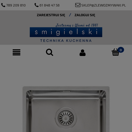
789 209 810
61 848 47 58
SKLEP@ZLEWOZMYWAKI.PL
ZAREJESTRUJ SIĘ
ZALOGUJ SIĘ