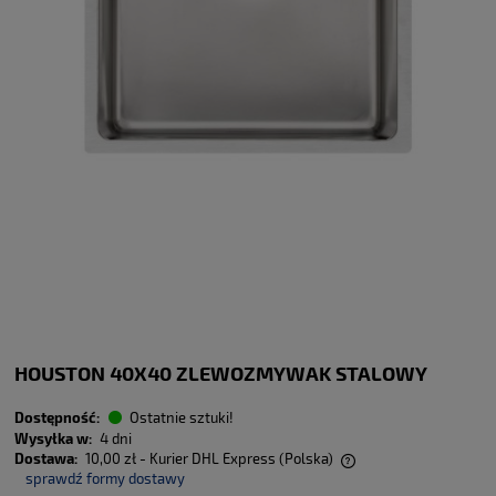
HOUSTON 40X40 ZLEWOZMYWAK STALOWY
Dostępność:
Ostatnie sztuki!
Wysyłka w:
4 dni
Dostawa:
10,00 zł
- Kurier DHL Express
(Polska)
sprawdź formy dostawy
Cena nie zawiera ewentualnych kosztów płatności