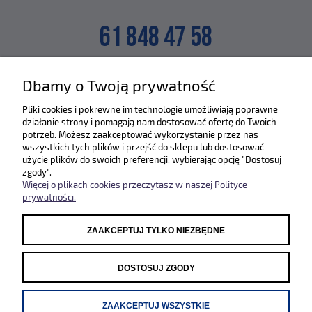
61 848 47 58
lub napisz na maila
Dbamy o Twoją prywatność
SKLEP@ZLEWOZMYWAKI.PL
Pliki cookies i pokrewne im technologie umożliwiają poprawne
działanie strony i pomagają nam dostosować ofertę do Twoich
Poznaj nas bliżej :)
potrzeb. Możesz zaakceptować wykorzystanie przez nas
wszystkich tych plików i przejść do sklepu lub dostosować
użycie plików do swoich preferencji, wybierając opcję "Dostosuj
zgody".
Więcej o plikach cookies przeczytasz w naszej Polityce
prywatności.
ZAAKCEPTUJ TYLKO NIEZBĘDNE
Odwiedź nasze pozostałe sklepy
WWW.SYSTEMCERAM.PL
|
WWW.REGINOX.PL
DOSTOSUJ ZGODY
ZAAKCEPTUJ WSZYSTKIE