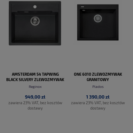
AMSTERDAM 54 TAPWING
ONE 6010 ZLEWOZMYWAK
BLACK SILVERY ZLEWOZMYWAK
GRANITOWY
GRANITOWY
Reginox
Plados
949,00 zł
1 390,00 zł
zawiera 23% VAT, bez kosztów
zawiera 23% VAT, bez kosztów
dostawy
dostawy