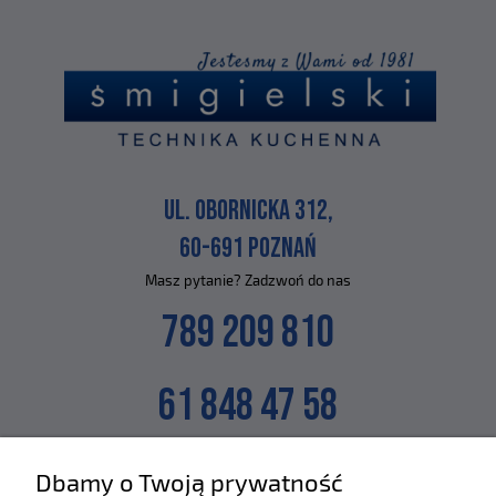
UL. OBORNICKA 312,
60-691 POZNAŃ
Masz pytanie? Zadzwoń do nas
789 209 810
61 848 47 58
lub napisz na maila
Dbamy o Twoją prywatność
SKLEP@ZLEWOZMYWAKI.PL