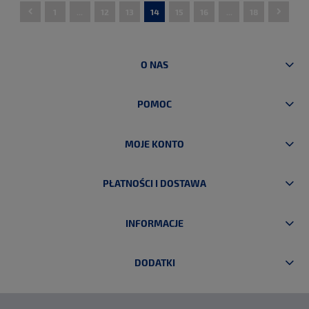
1
...
12
13
14
15
16
...
18
DO KOSZYKA
DO KOSZYKA
O NAS
POMOC
MOJE KONTO
PŁATNOŚCI I DOSTAWA
INFORMACJE
DODATKI