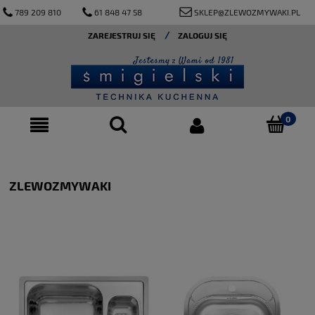
789 209 810
61 848 47 58
SKLEP@ZLEWOZMYWAKI.PL
ZAREJESTRUJ SIĘ
ZALOGUJ SIĘ
ZLEWOZMYWAKI