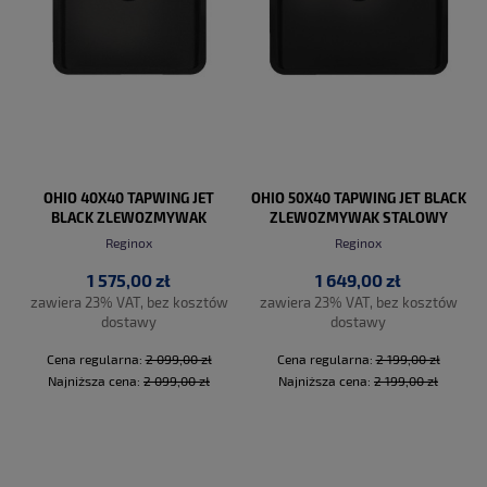
OHIO 40X40 TAPWING JET
OHIO 50X40 TAPWING JET BLACK
BLACK ZLEWOZMYWAK
ZLEWOZMYWAK STALOWY
STALOWY
Reginox
Reginox
1 575,00 zł
1 649,00 zł
zawiera 23% VAT, bez kosztów
zawiera 23% VAT, bez kosztów
dostawy
dostawy
Cena regularna:
2 099,00 zł
Cena regularna:
2 199,00 zł
Najniższa cena:
2 099,00 zł
Najniższa cena:
2 199,00 zł
DO KOSZYKA
DO KOSZYKA