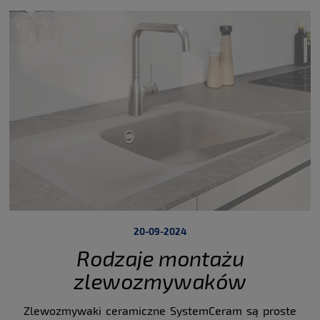
przyszłościowe atrakcje i aktualne trendy.
Przez sześć dni
targów różnorodność i asortyment nowych produktów od
producentów mebli kuchennych będą prezentowane obok
dostawców akcesoriów, blatów roboczych, okuć, okapów,
sprzętu AGD, oprogramowania i IT, zlewozmywaków i
akcesoriów na najwyższym poziomie.
20-09-2024
Rodzaje montażu
zlewozmywaków
ceramicznych
Zlewozmywaki ceramiczne SystemCeram są proste