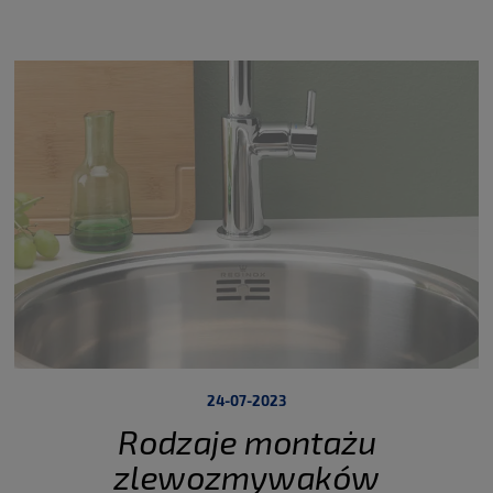
pozwolą inaczej doświadczać domu w zależności od pory dnia.
Kuchnia nie jest już tylko miejscem, w którym przygotowujemy
jedzenie czy zostajemy na drinka czy kanapkę, ale stała się
bijącym sercem domu, miejscem, w którym dzieci odrabiają lekcje,
zdalni pracownicy odbywają konferencje, spotykają się z
przyjaciółmi na aperitif
, gotujcie razem.
24-07-2023
Rodzaje montażu
zlewozmywaków