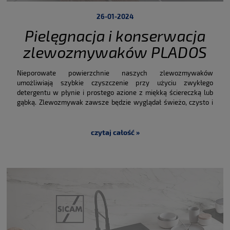
26-01-2024
Pielęgnacja i konserwacja
zlewozmywaków PLADOS
Nieporowate powierzchnie naszych zlewozmywaków
umożliwiają szybkie czyszczenie przy użyciu zwykłego
detergentu w płynie i prostego azione z miękką ściereczką lub
gąbką. Zlewozmywak zawsze będzie wyglądał świeżo, czysto i
higienicznie. Zalecamy regularne codzienne czyszczenie, aby
natychmiast usunąć plamy z resztek jedzenia i aureole
spowodowane przez kamień.
czytaj całość »