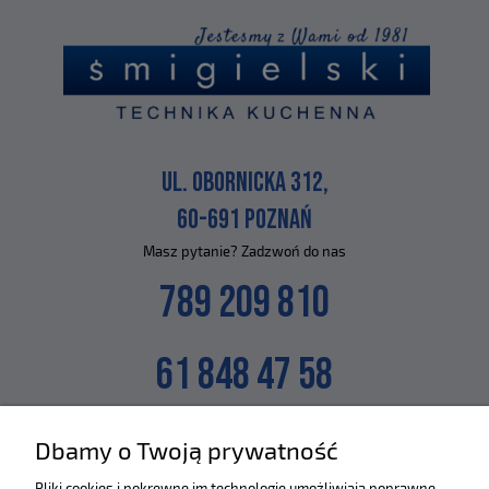
UL. OBORNICKA 312,
60-691 POZNAŃ
Masz pytanie? Zadzwoń do nas
789 209 810
61 848 47 58
lub napisz na maila
Dbamy o Twoją prywatność
SKLEP@ZLEWOZMYWAKI.PL
Pliki cookies i pokrewne im technologie umożliwiają poprawne