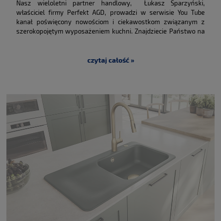
Nasz wieloletni partner handlowy, Łukasz Sparzyński,
właściciel firmy Perfekt AGD, prowadzi w serwisie You Tube
kanał poświęcony nowościom i ciekawostkom związanym z
szerokopojętym wyposażeniem kuchni. Znajdziecie Państwo na
nim wiele zaskakujących i interesujących filmów ze znanymi
markami AGD. W październiku, mieliśmy przyjemność
przygotować razem dwa filmy z produktami marki System
czytaj całość »
Ceram. Filmy zostały zrealizowane w bardzo humorystyczny i
niekonwencjonalny sposób. Ekstremalne testy wytrzymałości
zlewozmywaków ceramicznych mogą przekonać niejednego
wątpiącego Klienta. Zapraszamy serdecznie do obejrzenia i
polubienia