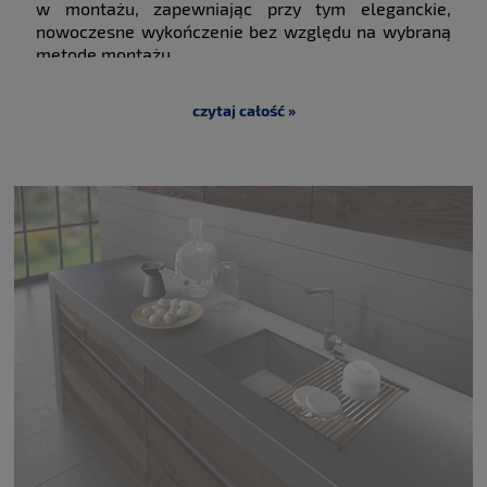
SystemCeram
w montażu, zapewniając przy tym eleganckie,
nowoczesne wykończenie bez względu na wybraną
metodę montażu.
Ze względu na określone rozmiary szafek niektóre
zlewozmywaki mogą nie pasować do Twojej kuchni.
czytaj całość »
W SystemCeram dostarczamy szeroką gamę
zlewozmywaków, każdy projekt w różnych
rozmiarach, aby pasowały do każdej szafki.
Rozmiar
szafki to dostępna przestrzeń pod blatem potrzebna
tylko na komorę zlewozmywaka i ewentualne
mocowania.