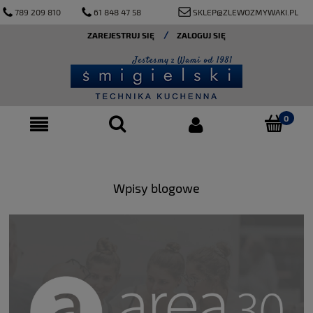
789 209 810
61 848 47 58
SKLEP@ZLEWOZMYWAKI.PL
ZAREJESTRUJ SIĘ
ZALOGUJ SIĘ
Wpisy blogowe