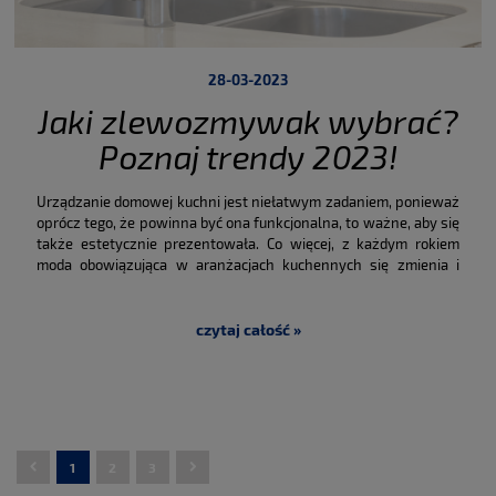
28-03-2023
Jaki zlewozmywak wybrać?
Poznaj trendy 2023!
Urządzanie domowej kuchni jest niełatwym zadaniem, ponieważ
oprócz tego, że powinna być ona funkcjonalna, to ważne, aby się
także estetycznie prezentowała. Co więcej, z każdym rokiem
moda obowiązująca w aranżacjach kuchennych się zmienia i
czasem aż trudno za nią nadążyć. Z tego też powodu, w tym
wpisie blogowym skupimy się na największych trendach 2023 r.
dotyczących wyboru stylowego zlewozmywaka, by wiedzieć „co
czytaj całość »
w trawie piszczy”.
1
2
3