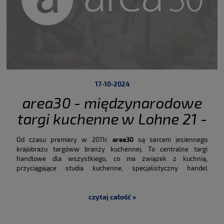
17-10-2024
area30 - międzynarodowe
targi kuchenne w Lohne 21 -
26 września 2024
Od czasu premiery w 2011r.
area30
są sercem jesiennego
krajobrazu targóww branży kuchennej.
To centralne targi
handlowe dla wszystkiego, co ma związek z kuchnią,
przyciągające studia kuchenne, specjalistyczny handel
kuchenny, grupy stowarzyszone, sektor wielkopowierzchniowy,
a także planistów projektów i architektów z ponad 60 krajów.
Branżowi giganci, średnie firmy, przedsiębiorcy, uznane marki i
czytaj całość »
inspirujący nowicjusze spotykają się z odwiedzającymi targi,
oferując innowacyjne produkty i atrakcyjne usługi,