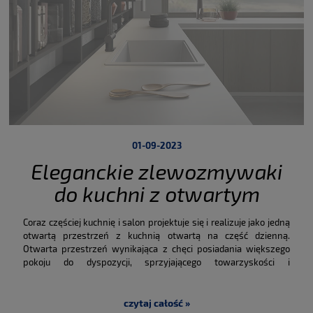
01-09-2023
Eleganckie zlewozmywaki
do kuchni z otwartym
salonem
Coraz częściej kuchnię i salon projektuje się i realizuje jako jedną
otwartą przestrzeń z kuchnią otwartą na część dzienną.
Otwarta przestrzeń wynikająca z chęci posiadania większego
pokoju do dyspozycji, sprzyjającego towarzyskości i
serdeczności.
Trend zrodzony po ograniczeniach związanych z
pandemią, który zmusił wszystkich do przemyślenia swoich
modeli mieszkań i wybrania wielofunkcyjnych rozwiązań, które
czytaj całość »