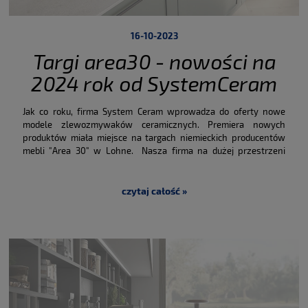
16-10-2023
Targi area30 - nowości na
2024 rok od SystemCeram
Jak co roku, firma System Ceram wprowadza do oferty nowe
modele zlewozmywaków ceramicznych. Premiera nowych
produktów miała miejsce na targach niemieckich producentów
mebli "Area 30" w Lohne. Nasza firma na dużej przestrzeni
wystawienniczej, pokazała najważniejsze modele ze swojej
oferty. W związku z tym wydarzeniem, w tym roku
zaprezentowano cztery zlewozmywaki z nowej rodziny Juna. Już
czytaj całość »
na pierwszy rzut oka możemy stwierdzić, że projektanci w
fabryce odeszli od panujących od lat standardów na rynku.
Zaniechano ostrych, prostych linii kształtu komór i ociekacza. W
modnym obecnie trendzie wzornictwa, projektanci spoglądają na
naturę i starają się ją naśladować, nadając przedmiotom
użytkowym zbliżony do natury wygląd. Zlewozmywaki zyskały
bardziej miękki, opływowy kształt. Projektanci System Ceram
starali się naśladować wypłukiwane przez wodę skały i
kamienie.