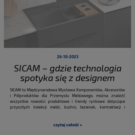
26-10-2023
SICAM – gdzie technologia
spotyka się z designem
SICAM to Międzynarodowa Wystawa Komponentów, Akcesoriów
i Półproduktów dla Przemysłu Meblowego, można znaleźć
wszystkie nowości produktowe i trendy rynkowe dotyczące
przyszłych kolekcji mebli, kuchni, łazienek, kontraktacji i
wyposażenia wnętrz.
Dotykanie produktów i odczuwanie
fizyczności materiałów i mechanizmów staje się coraz
ważniejsze, ponieważ podstawą jest osobiste spotkanie z
czytaj całość »
klientami i dostawcami.